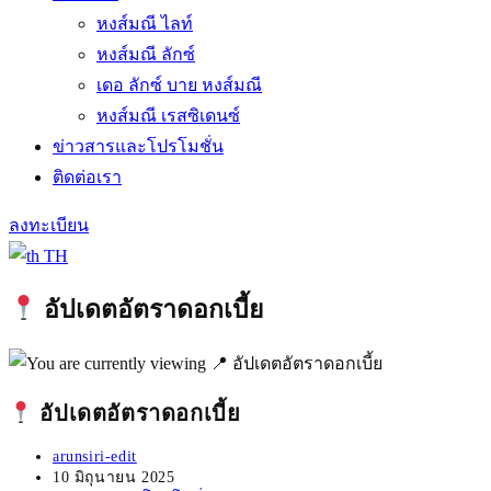
หงส์มณี ไลท์
หงส์มณี ลักซ์
เดอ ลักซ์ บาย หงส์มณี
หงส์มณี เรสซิเดนซ์
ข่าวสารและโปรโมชั่น
ติดต่อเรา
ลงทะเบียน
TH
อัปเดตอัตราดอกเบี้ย
อัปเดตอัตราดอกเบี้ย
Post
arunsiri-edit
author:
Post
10 มิถุนายน 2025