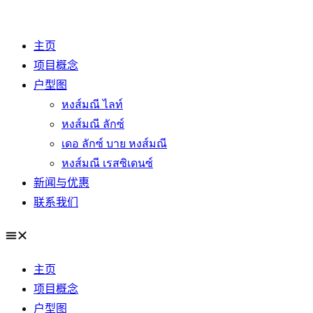
Skip
to
主页
content
项目概念
户型图
หงส์มณี ไลท์
หงส์มณี ลักซ์
เดอ ลักซ์ บาย หงส์มณี
หงส์มณี เรสซิเดนซ์
新闻与优惠
联系我们
主页
项目概念
户型图