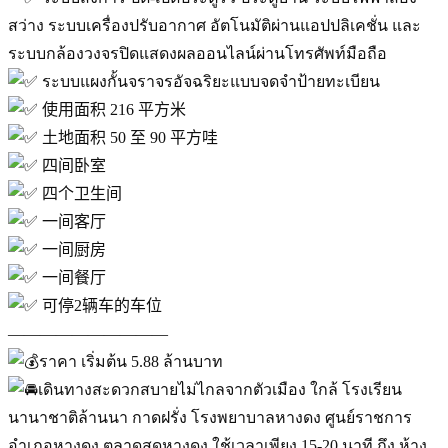
สว่าง ระบบเครื่องปรับอากาศ อัตโนมัติผ่านแอปปลิเคชั่น และ
ระบบกล้องวงจรปิดแสดงผลออนไลน์ผ่านโทรศัพท์มือถือ
ระบบแผงกั้นจราจรอัจฉริยะแบบจดจำป้ายทะเบียน
使用面积 216 平方米
土地面积 50 至 90 平方哇
四间卧室
四个卫生间
一间客厅
一间厨房
一间餐厅
可停2辆车的车位
——————————
ราคา เริ่มต้น 5.88 ล้านบาท
เดินทางสะดวกสบายไม่ไกลจากตัวเมือง ใกล้ โรงเรียน
นานาชาติล้านนา กาดฝรั่ง โรงพยาบาลหางดง ศูนย์ราชการ
อำเภอหางดง ตลาดสดหางดง ใช้เวลาเพียง 15-20 นาที ถึง ห้าง