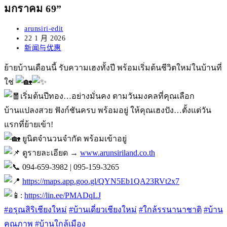
มกราคม 69”
Post
arunsiri-edit
author:
Post
22 1 月 2026
published:
Post
新闻与优惠
category:
ย้ายบ้านเดือนนี้ รับความเฮงทั้งปี พร้อมเริ่มต้นชีวิตใหม่ในบ้านที่
ใช่
เริ่มต้นปีทอง…อย่างมั่นคง ตามวันมงคลที่คุณเลือก
บ้านแปลงสวย ฟังก์ชันครบ พร้อมอยู่ ให้คุณเฮงปัง…ตั้งแต่วัน
แรกที่ย้ายเข้า!
ยูนิตจำนวนจำกัด พร้อมเข้าอยู่
ดูรายละเอียด →
www.arunsiriland.co.th
094-659-3982 | 095-159-3265
https://maps.app.goo.gl/QYN5Eb1QA23RVt2x7
:
https://lin.ee/PMADqLJ
#อรุณสิริเชียงใหม่
#บ้านเดี่ยวเชียงใหม่
#ใกล้รรนานาชาติ
#บ้าน
คุณภาพ
#บ้านใกล้เมือง