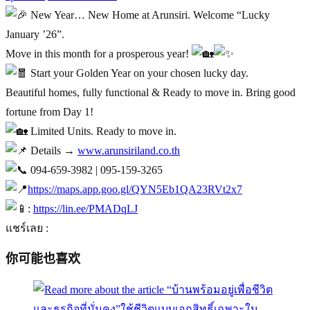
New Year… New Home at Arunsiri. Welcome “Lucky
January ’26”.
Move in this month for a prosperous year!
Start your Golden Year on your chosen lucky day.
Beautiful homes, fully functional & Ready to move in. Bring good
fortune from Day 1!
Limited Units. Ready to move in.
Details →
www.arunsiriland.co.th
094-659-3982 | 095-159-3265
https://maps.app.goo.gl/QYN5Eb1QA23RVt2x7
:
https://lin.ee/PMADqLJ
แชร์เลย :
你可能也喜欢