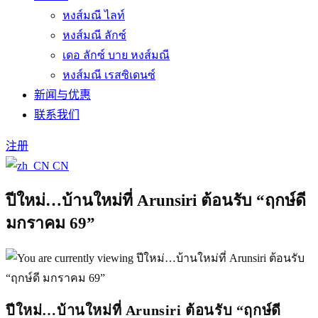
หงส์มณี ไลท์
หงส์มณี ลักซ์
เดอ ลักซ์ บาย หงส์มณี
หงส์มณี เรสซิเดนซ์
新闻与优惠
联系我们
注册
CN
ปีใหม่…บ้านใหม่ที่ Arunsiri ต้อนรับ “ฤกษ์ดี
มกราคม 69”
ปีใหม่…บ้านใหม่ที่ Arunsiri ต้อนรับ “ฤกษ์ดี