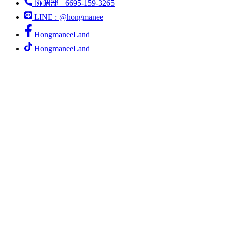
协调部 +6695-159-3265
LINE : @hongmanee
HongmaneeLand
HongmaneeLand