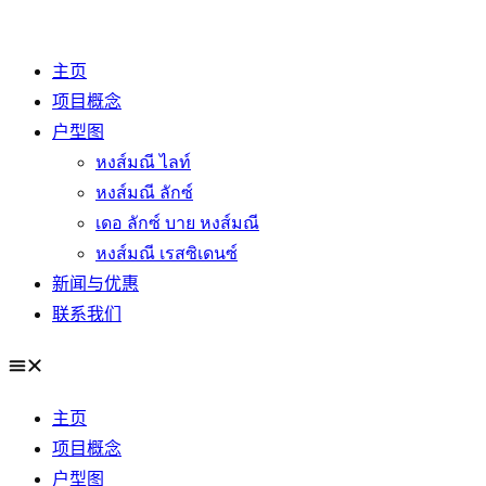
Skip
to
主页
content
项目概念
户型图
หงส์มณี ไลท์
หงส์มณี ลักซ์
เดอ ลักซ์ บาย หงส์มณี
หงส์มณี เรสซิเดนซ์
新闻与优惠
联系我们
主页
项目概念
户型图