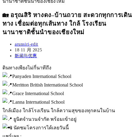
🏡 อรุณสิริ หางดง–บ้านถวาย สะดวกทุกการเดิน
ทาง เชื่อมต่อทุกเส้นทาง ใกล้ โรงเรียน
นานาชาติชั้นนำของเชียงใหม่
Post
arunsiri-edit
author:
Post
18 11 月 2025
published:
Post
新闻与优惠
category:
ดินทางเพียงไม่กี่นาทีถึง
Panyaden International School
Meritton British International School
Grace International School
Lanna International School
ใกล้เมือง ใกล้โรงเรียน ใกล้ความสุขของทุกคนในบ้าน
ยูนิตจำนวนจำกัด พร้อมเข้าอยู่
นัดชมโครงการได้เลยวันนี้
แชร์เลย :