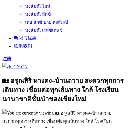
หงส์มณี ไลท์
หงส์มณี ลักซ์
เดอ ลักซ์ บาย หงส์มณี
หงส์มณี เรสซิเดนซ์
新闻与优惠
联系我们
注册
CN
🏡 อรุณสิริ หางดง–บ้านถวาย สะดวกทุกการ
เดินทาง เชื่อมต่อทุกเส้นทาง ใกล้ โรงเรียน
นานาชาติชั้นนำของเชียงใหม่