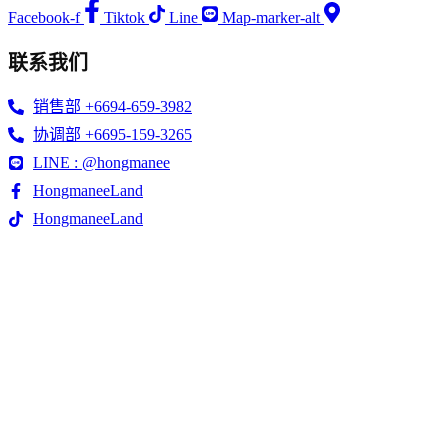
Facebook-f
Tiktok
Line
Map-marker-alt
联系我们
销售部 +6694-659-3982
协调部 +6695-159-3265
LINE : @hongmanee
HongmaneeLand
HongmaneeLand