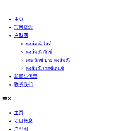
Skip
to
主页
content
项目概念
户型图
หงส์มณี ไลท์
หงส์มณี ลักซ์
เดอ ลักซ์ บาย หงส์มณี
หงส์มณี เรสซิเดนซ์
新闻与优惠
联系我们
主页
项目概念
户型图