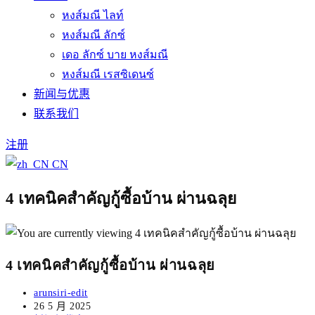
หงส์มณี ไลท์
หงส์มณี ลักซ์
เดอ ลักซ์ บาย หงส์มณี
หงส์มณี เรสซิเดนซ์
新闻与优惠
联系我们
注册
CN
4 เทคนิคสำคัญกู้ซื้อบ้าน ผ่านฉลุย
4 เทคนิคสำคัญกู้ซื้อบ้าน ผ่านฉลุย
Post
arunsiri-edit
author:
Post
26 5 月 2025