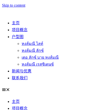
Skip to content
主页
项目概念
户型图
หงส์มณี ไลท์
หงส์มณี ลักซ์
เดอ ลักซ์ บาย หงส์มณี
หงส์มณี เรสซิเดนซ์
新闻与优惠
联系我们
主页
项目概念