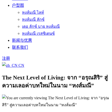
户型图
หงส์มณี ไลท์
หงส์มณี ลักซ์
เดอ ลักซ์ บาย หงส์มณี
หงส์มณี เรสซิเดนซ์
新闻与优惠
联系我们
注册
CN
The Next Level of Living: จาก “อรุณสิริ” สู่
ความเลอค่าบทใหม่ในนาม “หงส์มณี”