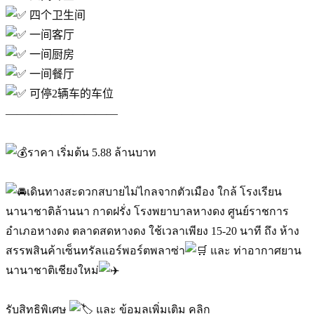
四个卫生间
一间客厅
一间厨房
一间餐厅
可停2辆车的车位
——————————
ราคา เริ่มต้น 5.88 ล้านบาท
เดินทางสะดวกสบายไม่ไกลจากตัวเมือง ใกล้ โรงเรียน
นานาชาติล้านนา กาดฝรั่ง โรงพยาบาลหางดง ศูนย์ราชการ
อำเภอหางดง ตลาดสดหางดง ใช้เวลาเพียง 15-20 นาที ถึง ห้าง
สรรพสินค้าเซ็นทรัลแอร์พอร์ตพลาซ่า
และ ท่าอากาศยาน
นานาชาติเชียงใหม่
รับสิทธิพิเศษ
และ ข้อมูลเพิ่มเติม คลิก