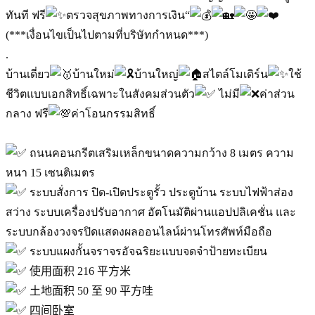
ทันที ฟรี
ตรวจสุขภาพทางการเงิน“
(***เงื่อนไขเป็นไปตามที่บริษัทกำหนด***)
.
บ้านเดี่ยว
บ้านใหม่
บ้านใหญ่
สไตล์โมเดิร์น
ใช้
ชีวิตแบบเอกสิทธิ์เฉพาะในสังคมส่วนตัว
ไม่มี
ค่าส่วน
กลาง ฟรี
ค่าโอนกรรมสิทธิ์
ถนนคอนกรีตเสริมเหล็กขนาดความกว้าง 8 เมตร ความ
หนา 15 เซนติเมตร
ระบบสั่งการ ปิด-เปิดประตูรั้ว ประตูบ้าน ระบบไฟฟ้าส่อง
สว่าง ระบบเครื่องปรับอากาศ อัตโนมัติผ่านแอปปลิเคชั่น และ
ระบบกล้องวงจรปิดแสดงผลออนไลน์ผ่านโทรศัพท์มือถือ
ระบบแผงกั้นจราจรอัจฉริยะแบบจดจำป้ายทะเบียน
使用面积 216 平方米
土地面积 50 至 90 平方哇
四间卧室