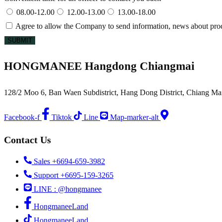
08.00-12.00
12.00-13.00
13.00-18.00
Agree to allow the Company to send information, news about produc
SUBMIT
HONGMANEE Hangdong Chiangmai
128/2 Moo 6, Ban Waen Subdistrict, Hang Dong District, Chiang Ma
Facebook-f
Tiktok
Line
Map-marker-alt
Contact Us
Sales +6694-659-3982
Support +6695-159-3265
LINE : @hongmanee
HongmaneeLand
HongmaneeLand