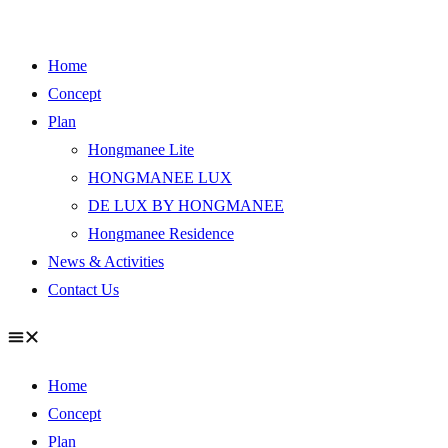
Skip
to
Home
content
Concept
Plan
Hongmanee Lite
HONGMANEE LUX
DE LUX BY HONGMANEE
Hongmanee Residence
News & Activities
Contact Us
Home
Concept
Plan