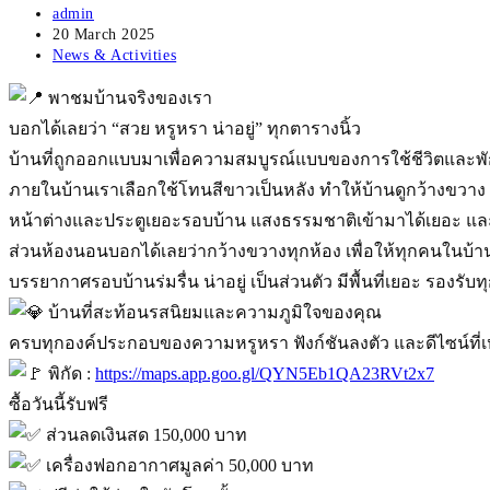
Post
admin
author:
Post
20 March 2025
published:
Post
News & Activities
category:
พาชมบ้านจริงของเรา
บอกได้เลยว่า “สวย หรูหรา น่าอยู่” ทุกตารางนิ้ว
บ้านที่ถูกออกแบบมาเพื่อความสมบูรณ์แบบของการใช้ชีวิตและพั
ภายในบ้านเราเลือกใช้โทนสีขาวเป็นหลัง ทำให้บ้านดูกว้างขวาง โปร
หน้าต่างและประตูเยอะรอบบ้าน แสงธรรมชาติเข้ามาได้เยอะ และย
ส่วนห้องนอนบอกได้เลยว่ากว้างขวางทุกห้อง เพื่อให้ทุกคนในบ้านไ
บรรยากาศรอบบ้านร่มรื่น น่าอยู่ เป็นส่วนตัว มีพื้นที่เยอะ รองรั
บ้านที่สะท้อนรสนิยมและความภูมิใจของคุณ
ครบทุกองค์ประกอบของความหรูหรา ฟังก์ชันลงตัว และดีไซน์ที่เห
พิกัด :
https://maps.app.goo.gl/QYN5Eb1QA23RVt2x7
ซื้อวันนี้รับฟรี
ส่วนลดเงินสด 150,000 บาท
เครื่องฟอกอากาศมูลค่า 50,000 บาท